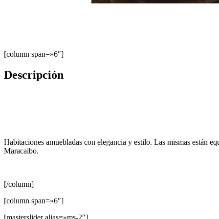
[column span=»6″]
Descripción
Habitaciones amuebladas con elegancia y estilo. Las mismas están equ
Maracaibo.
[/column]
[column span=»6″]
[masterslider alias=»ms-2″]