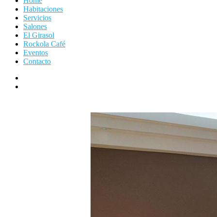
Home
Habitaciones
Servicios
Salones
El Girasol
Rockola Café
Eventos
Contacto